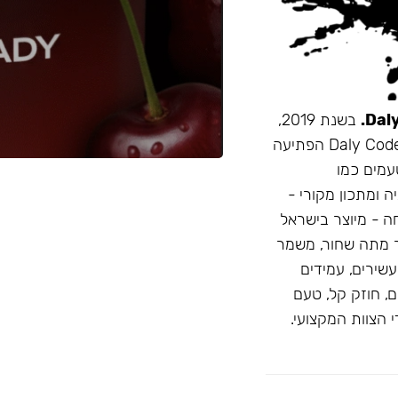
בשנת 2019,
זו הייתה תערובת התה הראשונה שהובאה מרוסיה לישראל. Daly Code הפתיעה
עמים כמו
ה ומתכון מקורי -
חה - מיוצר בישראל
 מתה שחור, משמר
D: טעמים בהירים ועשירים, עמידים
, חוזק קל, טעם
 הצוות המקצועי.