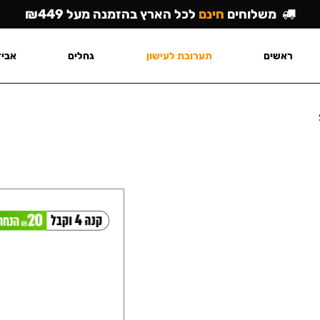
משלוחים
חינם
לכל הארץ בהזמנה מעל ₪449
ראשים
תערובת לעישון
גחלים
אביז