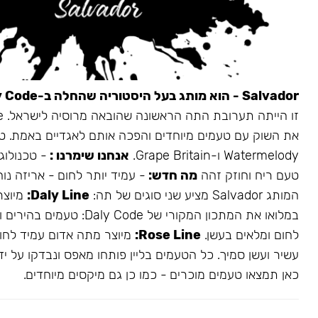
Salvador - הוא מותג בעל היסטוריה שהחלה ב-Daly Code.
את השוק עם טעמים מיוחדים והפכה אותם לאגדיים באמת. ט
Watermelody ו-Grape Britain.
אנחנו שימרנו :
- טכנולוגי
טעם ריח וחוזק זהה
מה חדש:
- עמיד יותר לחום - אריזה נו
המותג Salvador מציע שני סוגים של תה:
Daly Line:
מיוצר
במלואו את המתכון המקורי של aly Code
לחום ומלאים בעשן.
Rose Line:
מיוצר מתה אדום עמיד לחום
עשיר ועשן סמיך. כל הטעמים בליין פותחו מאפס ונבדקו על ידי
כאן תמצאו טעמים מוכרים - כמו כן גם מיקסים מיוחדים.