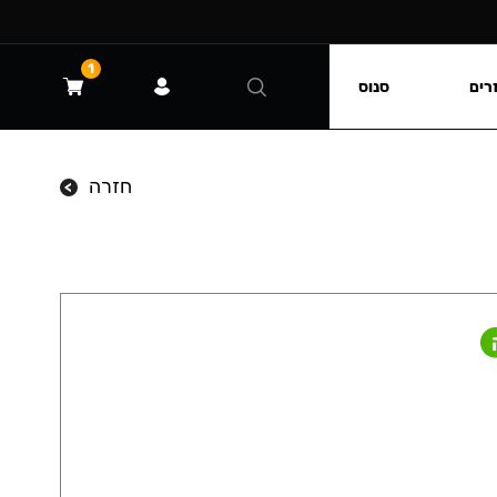
1
רים
סנוס
חזרה