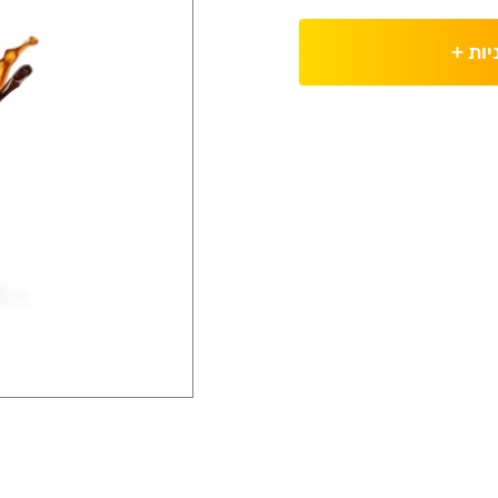
יות
+