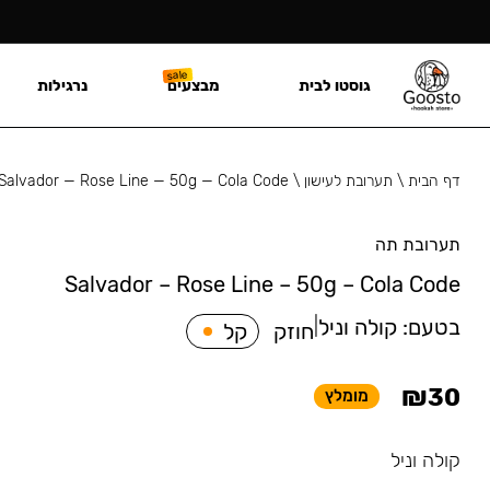
גוסטו לבית
מבצעים
נרגילות
דף הבית
\
תערובת לעישון
\
Salvador — Rose Line — 50g — Cola Code
תערובת תה
Salvador – Rose Line – 50g – Cola Code
בטעם:
קולה וניל
|
חוזק
קל
₪
30
מומלץ
קולה וניל