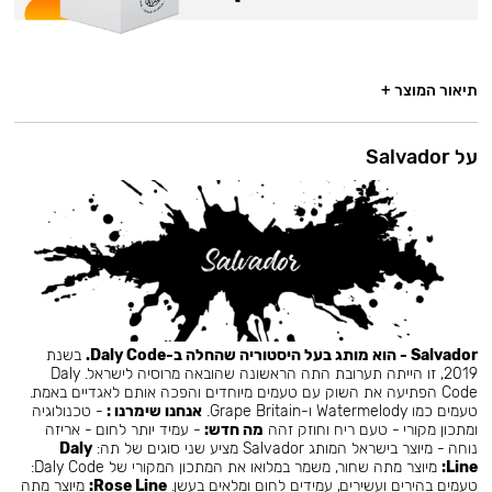
תיאור המוצר +
על Salvador
Salvador - הוא מותג בעל היסטוריה שהחלה ב-Daly Code.
בשנת
2019, זו הייתה תערובת התה הראשונה שהובאה מרוסיה לישראל. Daly
Code הפתיעה את השוק עם טעמים מיוחדים והפכה אותם לאגדיים באמת.
טעמים כמו Watermelody ו-Grape Britain.
אנחנו שימרנו :
- טכנולוגיה
ומתכון מקורי - טעם ריח וחוזק זהה
מה חדש:
- עמיד יותר לחום - אריזה
נוחה - מיוצר בישראל המותג Salvador מציע שני סוגים של תה:
Daly
Line:
מיוצר מתה שחור, משמר במלואו את המתכון המקורי של Daly Code:
טעמים בהירים ועשירים, עמידים לחום ומלאים בעשן.
Rose Line:
מיוצר מתה