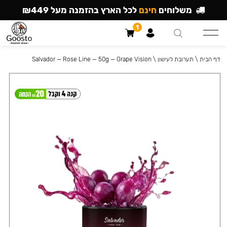
משלוחים
חינם
לכל הארץ בהזמנה מעל ₪449
1
דף הבית
\
תערובת לעישון
\
Salvador — Rose Line — 50g — Grape Vision