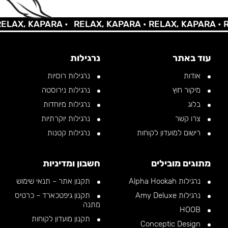
AX, KAPARA •
RELAX, KAPARA •
RELAX, KAPARA •
REL
עוד באתר
נרגילות
אודות
נרגילות רוסיות
מיקור חוץ
נרגילות נירוסטה
בלוג
נרגילות מיוחדות
צרו קשר
נרגילות יוקרתיות
רישום למועדון לקוחות
נרגילות קטנות
מתוגים מובילים
חשבון ומדיניות
נרגילות Alpha Hookah
תקנון אתר – תנאי שימוש
נרגילות Amy Deluxe
תקנון גיפטכארד – כרטיס
מתנה
HOOB
תקנון מועדון לקוחות
Conceptic Design