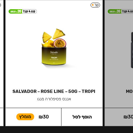
קל
SALVADOR – ROSE LINE – 50G – TROPI
MO
אננס פסיפלורה מנגו
3
₪
הוסף לסל
30
₪
מומלץ