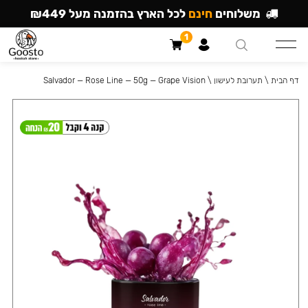
משלוחים
חינם
לכל הארץ בהזמנה מעל ₪449
1
דף הבית
\
תערובת לעישון
\
Salvador — Rose Line — 50g — Grape Vision