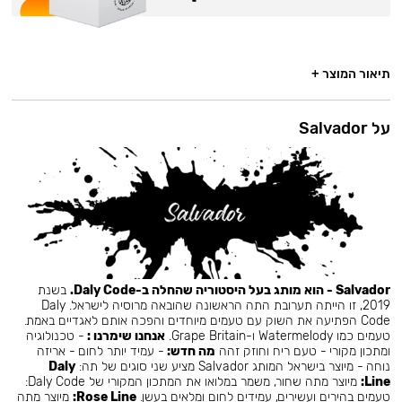
תיאור המוצר +
על Salvador
Salvador - הוא מותג בעל היסטוריה שהחלה ב-Daly Code.
בשנת
2019, זו הייתה תערובת התה הראשונה שהובאה מרוסיה לישראל. Daly
Code הפתיעה את השוק עם טעמים מיוחדים והפכה אותם לאגדיים באמת.
טעמים כמו Watermelody ו-Grape Britain.
אנחנו שימרנו :
- טכנולוגיה
ומתכון מקורי - טעם ריח וחוזק זהה
מה חדש:
- עמיד יותר לחום - אריזה
נוחה - מיוצר בישראל המותג Salvador מציע שני סוגים של תה:
Daly
Line:
מיוצר מתה שחור, משמר במלואו את המתכון המקורי של Daly Code:
טעמים בהירים ועשירים, עמידים לחום ומלאים בעשן.
Rose Line:
מיוצר מתה