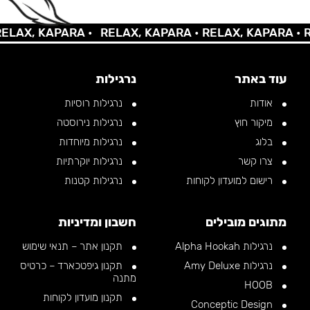
AX, KAPARA •
RELAX, KAPARA •
RELAX, KAPARA •
REL
עוד באתר
נרגילות
אודות
נרגילות רוסיות
מיקור חוץ
נרגילות נירוסטה
בלוג
נרגילות מיוחדות
צרו קשר
נרגילות יוקרתיות
רישום למועדון לקוחות
נרגילות קטנות
מתוגים מובילים
חשבון ומדיניות
נרגילות Alpha Hookah
תקנון אתר – תנאי שימוש
נרגילות Amy Deluxe
תקנון גיפטכארד – כרטיס
מתנה
HOOB
תקנון מועדון לקוחות
Conceptic Design