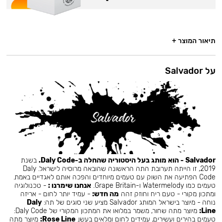
תיאור המוצר +
על Salvador
Salvador - הוא מותג בעל היסטוריה שהחלה ב-Daly Code.
בשנת
2019, זו הייתה תערובת התה הראשונה שהובאה מרוסיה לישראל. Daly
Code הפתיעה את השוק עם טעמים מיוחדים והפכה אותם לאגדיים באמת.
טעמים כמו Watermelody ו-Grape Britain.
אנחנו שימרנו :
- טכנולוגיה
ומתכון מקורי - טעם ריח וחוזק זהה
מה חדש:
- עמיד יותר לחום - אריזה
נוחה - מיוצר בישראל המותג Salvador מציע שני סוגים של תה:
Daly
Line:
מיוצר מתה שחור, משמר במלואו את המתכון המקורי של Daly Code:
טעמים בהירים ועשירים, עמידים לחום ומלאים בעשן.
Rose Line:
מיוצר מתה