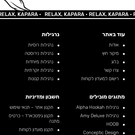
AX, KAPARA •
RELAX, KAPARA •
RELAX, KAPARA •
REL
עוד באתר
נרגילות
אודות
נרגילות רוסיות
מיקור חוץ
נרגילות נירוסטה
בלוג
נרגילות מיוחדות
צרו קשר
נרגילות יוקרתיות
רישום למועדון לקוחות
נרגילות קטנות
מתוגים מובילים
חשבון ומדיניות
נרגילות Alpha Hookah
תקנון אתר – תנאי שימוש
נרגילות Amy Deluxe
תקנון גיפטכארד – כרטיס
מתנה
HOOB
תקנון מועדון לקוחות
Conceptic Design