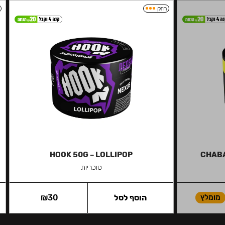
חזק
HOOK 50G – LOLLIPOP
CHABA
סוכריות
מומלץ
הוסף לסל
30
₪