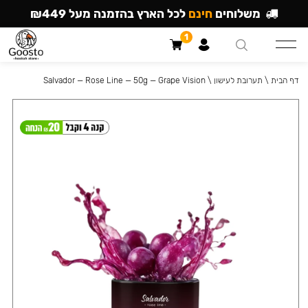
משלוחים
חינם
לכל הארץ בהזמנה מעל ₪449
1
דף הבית
\
תערובת לעישון
\
Salvador — Rose Line — 50g — Grape Vision