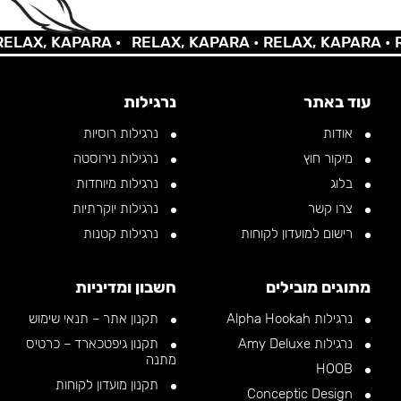
AX, KAPARA •
RELAX, KAPARA •
RELAX, KAPARA •
REL
עוד באתר
נרגילות
אודות
נרגילות רוסיות
מיקור חוץ
נרגילות נירוסטה
בלוג
נרגילות מיוחדות
צרו קשר
נרגילות יוקרתיות
רישום למועדון לקוחות
נרגילות קטנות
מתוגים מובילים
חשבון ומדיניות
נרגילות Alpha Hookah
תקנון אתר – תנאי שימוש
נרגילות Amy Deluxe
תקנון גיפטכארד – כרטיס
מתנה
HOOB
תקנון מועדון לקוחות
Conceptic Design