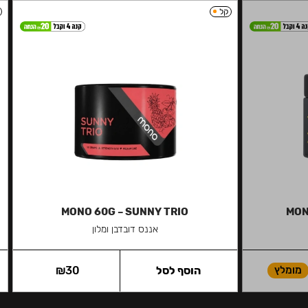
קל
MONO 60G – SUNNY TRIO
MON
אננס דובדבן ומלון
מומלץ
הוסף לסל
30
₪