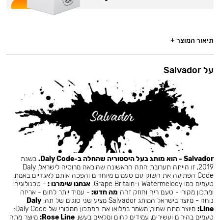
תיאור המוצר +
על Salvador
Salvador - הוא מותג בעל היסטוריה שהחלה ב-Daly Code.
בשנת
2019, זו הייתה תערובת התה הראשונה שהובאה מרוסיה לישראל. Daly
Code הפתיעה את השוק עם טעמים מיוחדים והפכה אותם לאגדיים באמת.
טעמים כמו Watermelody ו-Grape Britain.
אנחנו שימרנו :
- טכנולוגיה
ומתכון מקורי - טעם ריח וחוזק זהה
מה חדש:
- עמיד יותר לחום - אריזה
נוחה - מיוצר בישראל המותג Salvador מציע שני סוגים של תה:
Daly
Line:
מיוצר מתה שחור, משמר במלואו את המתכון המקורי של Daly Code:
טעמים בהירים ועשירים, עמידים לחום ומלאים בעשן.
Rose Line:
מיוצר מתה