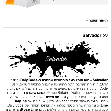
תיאור המוצר +
על Salvador
Salvador - הוא מותג בעל היסטוריה שהחלה ב-Daly Code.
בשנת
2019, זו הייתה תערובת התה הראשונה שהובאה מרוסיה לישראל. Daly
Code הפתיעה את השוק עם טעמים מיוחדים והפכה אותם לאגדיים באמת.
טעמים כמו Watermelody ו-Grape Britain.
אנחנו שימרנו :
- טכנולוגיה
ומתכון מקורי - טעם ריח וחוזק זהה
מה חדש:
- עמיד יותר לחום - אריזה
נוחה - מיוצר בישראל המותג Salvador מציע שני סוגים של תה:
Daly
Line:
מיוצר מתה שחור, משמר במלואו את המתכון המקורי של Daly Code:
טעמים בהירים ועשירים, עמידים לחום ומלאים בעשן.
Rose Line:
מיוצר מתה