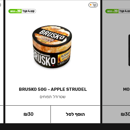
קל
BRUSKO 50G – APPLE STRUDEL
MO
שטרודל תפוחים
3
₪
הוסף לסל
30
₪