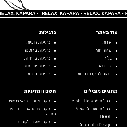
AX, KAPARA •
RELAX, KAPARA •
RELAX, KAPARA •
REL
עוד באתר
נרגילות
אודות
נרגילות רוסיות
מיקור חוץ
נרגילות נירוסטה
בלוג
נרגילות מיוחדות
צרו קשר
נרגילות יוקרתיות
רישום למועדון לקוחות
נרגילות קטנות
מתוגים מובילים
חשבון ומדיניות
נרגילות Alpha Hookah
תקנון אתר – תנאי שימוש
נרגילות Amy Deluxe
תקנון גיפטכארד – כרטיס
מתנה
HOOB
תקנון מועדון לקוחות
Conceptic Design