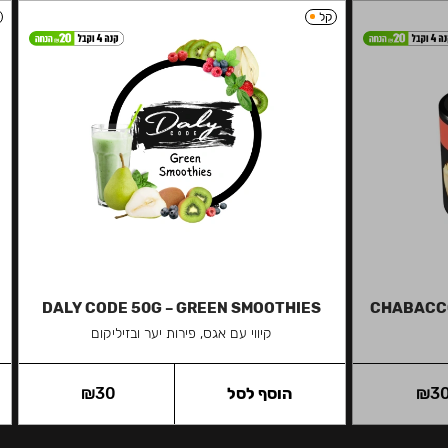
קל
DALY CODE 50G – GREEN SMOOTHIES
CHABACCO
קיווי עם אגס, פירות יער ובזיליקום
3
₪
הוסף לסל
30
₪