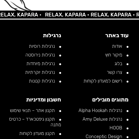
AX, KAPARA •
RELAX, KAPARA •
RELAX, KAPARA •
REL
עוד באתר
נרגילות
אודות
נרגילות רוסיות
מיקור חוץ
נרגילות נירוסטה
בלוג
נרגילות מיוחדות
צרו קשר
נרגילות יוקרתיות
רישום למועדון לקוחות
נרגילות קטנות
מתוגים מובילים
חשבון ומדיניות
נרגילות Alpha Hookah
תקנון אתר – תנאי שימוש
נרגילות Amy Deluxe
תקנון גיפטכארד – כרטיס
מתנה
HOOB
תקנון מועדון לקוחות
Conceptic Design