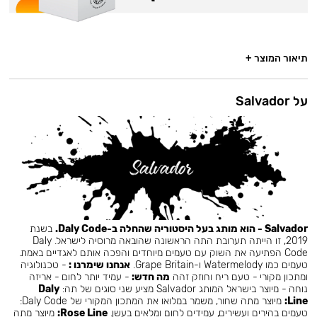
תיאור המוצר +
על Salvador
Salvador - הוא מותג בעל היסטוריה שהחלה ב-Daly Code.
בשנת
2019, זו הייתה תערובת התה הראשונה שהובאה מרוסיה לישראל. Daly
Code הפתיעה את השוק עם טעמים מיוחדים והפכה אותם לאגדיים באמת.
טעמים כמו Watermelody ו-Grape Britain.
אנחנו שימרנו :
- טכנולוגיה
ומתכון מקורי - טעם ריח וחוזק זהה
מה חדש:
- עמיד יותר לחום - אריזה
נוחה - מיוצר בישראל המותג Salvador מציע שני סוגים של תה:
Daly
Line:
מיוצר מתה שחור, משמר במלואו את המתכון המקורי של Daly Code:
טעמים בהירים ועשירים, עמידים לחום ומלאים בעשן.
Rose Line:
מיוצר מתה