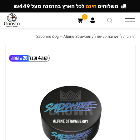
משלוחים
חינם
לכל הארץ בהזמנה מעל ₪449
1
דף הבית
\
תערובת לעישון
\
Sapphire 60g — Alpine Strawberry