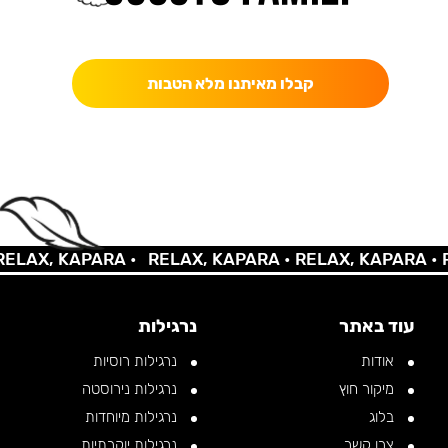
כאן מקבלים יותר — הטבות, עדכונים והפתעות בלעדיות.
קבלו מאיתנו מלא הטבות
AX, KAPARA •
RELAX, KAPARA •
RELAX, KAPARA •
REL
עוד באתר
נרגילות
אודות
נרגילות רוסיות
מיקור חוץ
נרגילות נירוסטה
בלוג
נרגילות מיוחדות
צרו קשר
נרגילות יוקרתיות