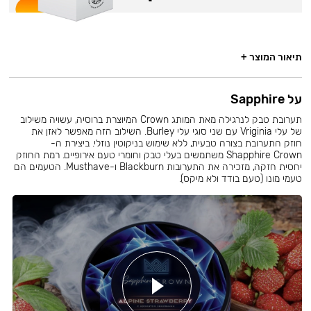
תיאור המוצר +
על Sapphire
תערובת טבק לנרגילה מאת המותג Crown המיוצרת ברוסיה, עשויה משילוב
של עלי Vriginia עם שני סוגי עלי Burley. השילוב הזה מאפשר לאזן את
חוזק התערובת בצורה טבעית, ללא שימוש בניקוטין נוזלי. ביצירת ה-
Shapphire Crown משתמשים בעלי טבק וחומרי טעם אירופיים. רמת החוזק
יחסית חזקה, מזכירה את התערובות Blackburn ו-Musthave. הטעמים הם
טעמי מונו (טעם בודד ולא מיקס).