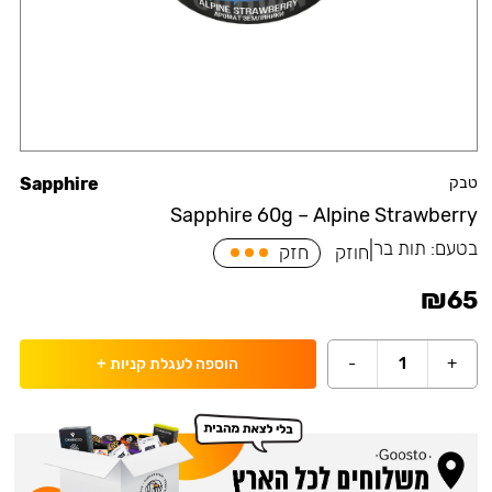
טבק
Sapphire
Sapphire 60g – Alpine Strawberry
בטעם:
תות בר
|
חוזק
חזק
₪
65
-
1
+
הוספה לעגלת קניות
+