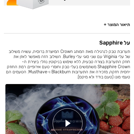
תיאור המוצר +
על Sapphire
תערובת טבק לנרגילה מאת המותג Crown המיוצרת ברוסיה, עשויה משילוב
של עלי Vriginia עם שני סוגי עלי Burley. השילוב הזה מאפשר לאזן את
חוזק התערובת בצורה טבעית, ללא שימוש בניקוטין נוזלי. ביצירת ה-
Shapphire Crown משתמשים בעלי טבק וחומרי טעם אירופיים. רמת החוזק
יחסית חזקה, מזכירה את התערובות Blackburn ו-Musthave. הטעמים הם
טעמי מונו (טעם בודד ולא מיקס).