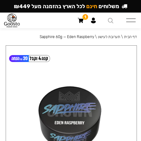
משלוחים
חינם
לכל הארץ בהזמנה מעל ₪449
1
דף הבית
\
תערובת לעישון
\
Sapphire 60g — Eden Raspberry