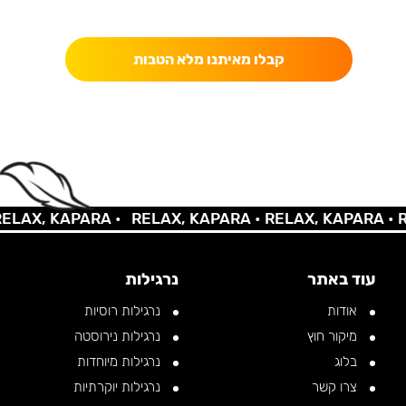
כאן מקבלים יותר — הטבות, עדכונים והפתעות בלעדיות.
קבלו מאיתנו מלא הטבות
AX, KAPARA •
RELAX, KAPARA •
RELAX, KAPARA •
REL
עוד באתר
נרגילות
אודות
נרגילות רוסיות
מיקור חוץ
נרגילות נירוסטה
בלוג
נרגילות מיוחדות
צרו קשר
נרגילות יוקרתיות