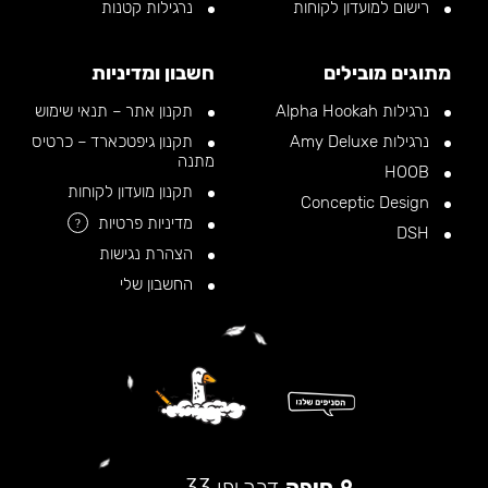
רישום למועדון לקוחות
נרגילות קטנות
מתוגים מובילים
חשבון ומדיניות
נרגילות Alpha Hookah
תקנון אתר – תנאי שימוש
נרגילות Amy Deluxe
תקנון גיפטכארד – כרטיס
מתנה
HOOB
תקנון מועדון לקוחות
Conceptic Design
מדיניות פרטיות
?
DSH
הצהרת נגישות
החשבון שלי
חיפה
דרך יפו 33