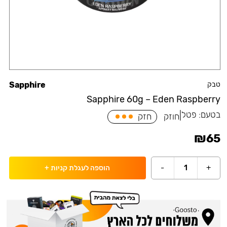
טבק
Sapphire
Sapphire 60g – Eden Raspberry
בטעם:
פטל
|
חוזק
חזק
₪
65
-
1
+
הוספה לעגלת קניות
+