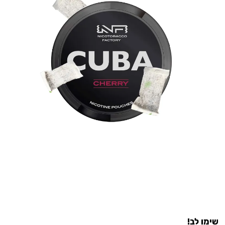
שימו לב!