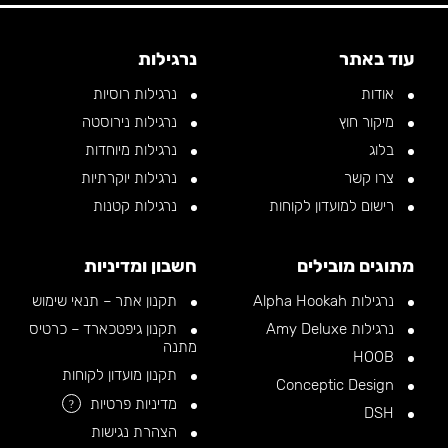
עוד באתר
נרגילות
אודות
נרגילות רוסיות
מיקור חוץ
נרגילות נירוסטה
בלוג
נרגילות מיוחדות
צרו קשר
נרגילות יוקרתיות
רישום למועדון לקוחות
נרגילות קטנות
מתוגים מובילים
חשבון ומדיניות
נרגילות Alpha Hookah
תקנון אתר – תנאי שימוש
נרגילות Amy Deluxe
תקנון גיפטכארד – כרטיס
מתנה
HOOB
תקנון מועדון לקוחות
Conceptic Design
מדיניות פרטיות
?
DSH
הצהרת נגישות