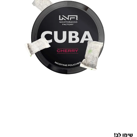
שימו לב!