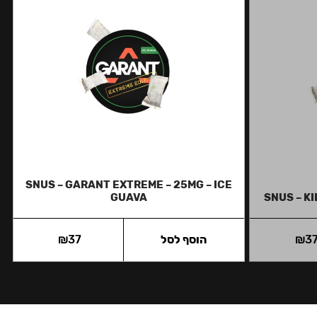
SNUS – GARANT EXTREME – 25MG – ICE
GUAVA
SNUS – K
3
₪
הוסף לסל
37
₪