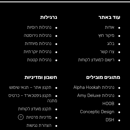
עוד באתר
נרגילות
אודות
נרגילות רוסיות
מיקור חוץ
נרגילות נירוסטה
בלוג
נרגילות מיוחדות
צרו קשר
נרגילות יוקרתיות
רישום למועדון לקוחות
נרגילות קטנות
מתוגים מובילים
חשבון ומדיניות
נרגילות Alpha Hookah
תקנון אתר – תנאי שימוש
נרגילות Amy Deluxe
תקנון גיפטכארד – כרטיס
מתנה
HOOB
תקנון מועדון לקוחות
Conceptic Design
מדיניות פרטיות
?
DSH
הצהרת נגישות