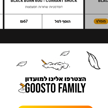
BLACK BURN 60G – CURRANT SHOCK
BLAC
דומדמניות שחורות חמצמצות
מומלץ
הוסף לסל
67
₪
הצטרפו אלינו למועדון
כאן מקבלים יותר — הטבות, עדכונים והפתעות בלעדיות.