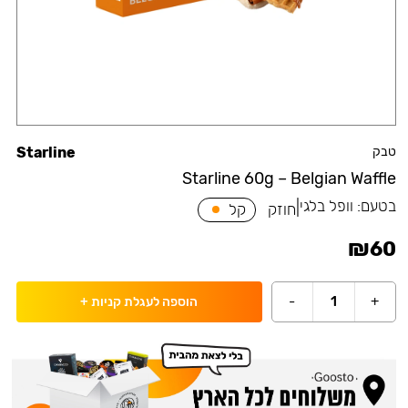
טבק
Starline
Starline 60g – Belgian Waffle
בטעם:
וופל בלגי
|
חוזק
קל
₪
60
-
1
+
הוספה לעגלת קניות
+