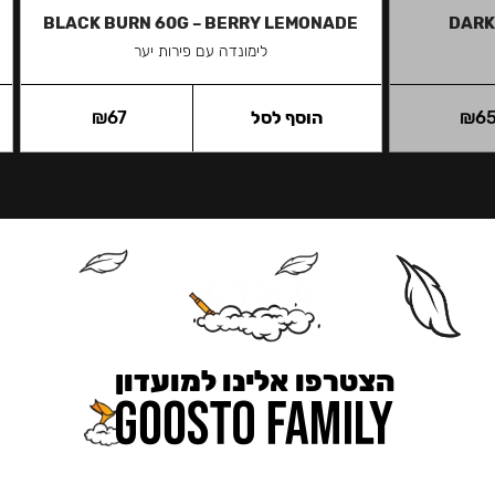
BLACK BURN 60G – BERRY LEMONADE
DARK
לימונדה עם פירות יער
6
₪
הוסף לסל
67
₪
הצטרפו אלינו למועדון
כאן מקבלים יותר — הטבות, עדכונים והפתעות בלעדיות.