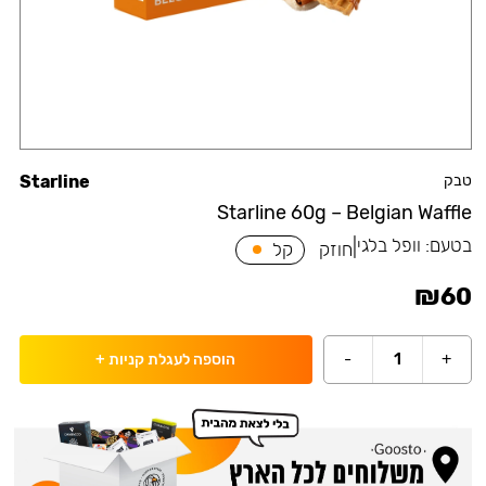
טבק
Starline
Starline 60g – Belgian Waffle
בטעם:
וופל בלגי
|
חוזק
קל
₪
60
-
1
+
הוספה לעגלת קניות
+