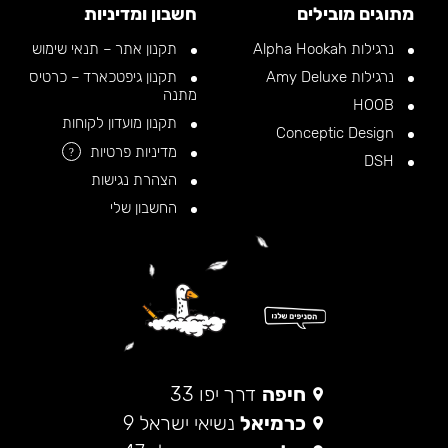
מתוגים מובילים
חשבון ומדיניות
נרגילות Alpha Hookah
תקנון אתר – תנאי שימוש
נרגילות Amy Deluxe
תקנון גיפטכארד – כרטיס
מתנה
HOOB
תקנון מועדון לקוחות
Conceptic Design
מדיניות פרטיות
?
DSH
הצהרת נגישות
החשבון שלי
חיפה
דרך יפו 33
כרמיאל
נשיאי ישראל 9