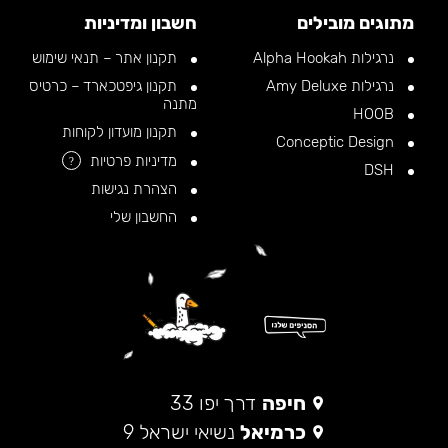
מתוגים מובילים
חשבון ומדיניות
נרגילות Alpha Hookah
תקנון אתר – תנאי שימוש
נרגילות Amy Deluxe
תקנון גיפטכארד – כרטיס
מתנה
HOOB
תקנון מועדון לקוחות
Conceptic Design
מדיניות פרטיות
?
DSH
הצהרת נגישות
החשבון שלי
חיפה
דרך יפו 33