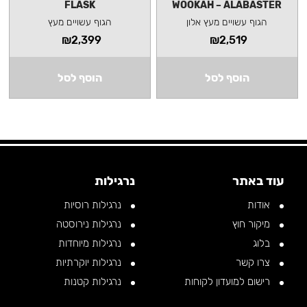
FLASK
WOOKAH – ALABASTER
הגוף עשויים מעץ אלון
הגוף עשויים מעץ
₪
2,399
₪
2,519
הוסף לסל
הוסף לסל
 KAPARA •
RELAX, KAPARA •
RELAX, KAPARA •
RELAX,
עוד באתר
נרגילות
אודות
נרגילות רוסיות
מיקור חוץ
נרגילות נירוסטה
בלוג
נרגילות מיוחדות
צרו קשר
נרגילות יוקרתיות
רישום למועדון לקוחות
נרגילות קטנות