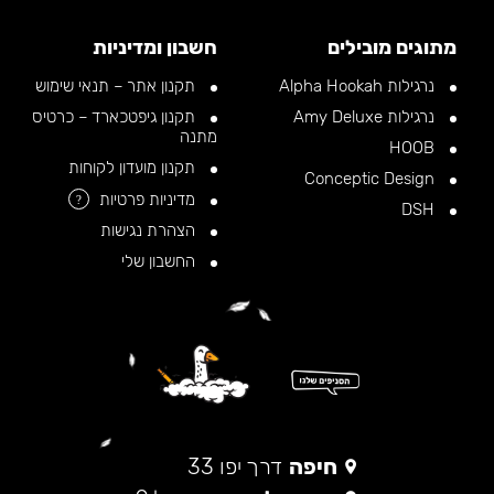
מתוגים מובילים
חשבון ומדיניות
נרגילות Alpha Hookah
תקנון אתר – תנאי שימוש
נרגילות Amy Deluxe
תקנון גיפטכארד – כרטיס
מתנה
HOOB
תקנון מועדון לקוחות
Conceptic Design
מדיניות פרטיות
?
DSH
הצהרת נגישות
החשבון שלי
חיפה
דרך יפו 33