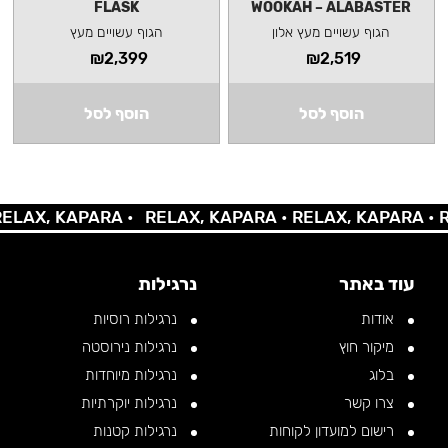
FLASK
WOOKAH – ALABASTER
הגוף עשויים מעץ אלון
הגוף עשויים מעץ
₪
2,399
₪
2,519
הוסף לסל
הוסף לסל
AX, KAPARA •
RELAX, KAPARA •
RELAX, KAPARA •
REL
עוד באתר
נרגילות
אודות
נרגילות רוסיות
מיקור חוץ
נרגילות נירוסטה
בלוג
נרגילות מיוחדות
צרו קשר
נרגילות יוקרתיות
רישום למועדון לקוחות
נרגילות קטנות