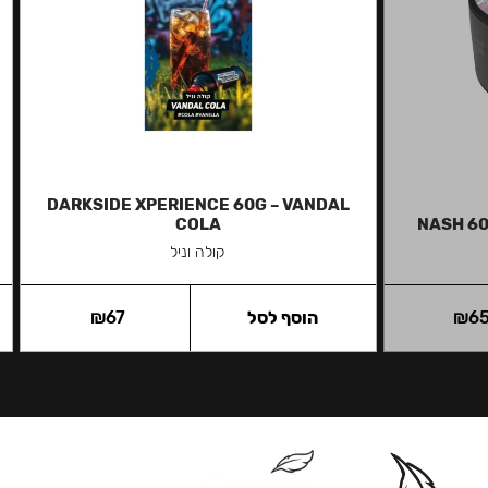
DARKSIDE XPERIENCE 60G – VANDAL
COLA
NASH 60
קולה וניל
6
₪
הוסף לסל
67
₪