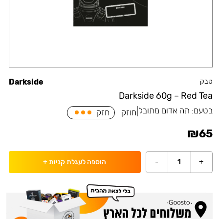
טבק
Darkside
Darkside 60g – Red Tea
בטעם:
תה אדום מתובל
|
חוזק
חזק
₪
65
-
1
+
הוספה לעגלת קניות
+