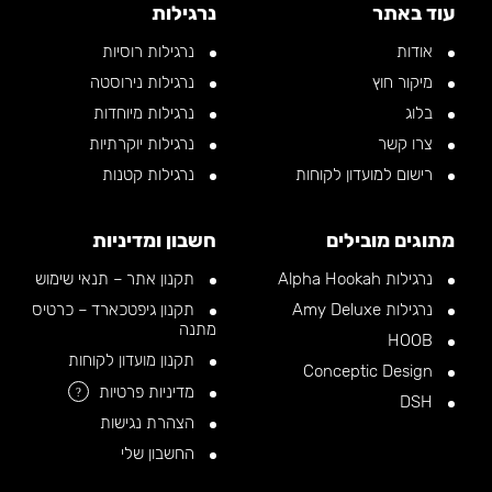
עוד באתר
נרגילות
אודות
נרגילות רוסיות
מיקור חוץ
נרגילות נירוסטה
בלוג
נרגילות מיוחדות
צרו קשר
נרגילות יוקרתיות
רישום למועדון לקוחות
נרגילות קטנות
מתוגים מובילים
חשבון ומדיניות
נרגילות Alpha Hookah
תקנון אתר – תנאי שימוש
נרגילות Amy Deluxe
תקנון גיפטכארד – כרטיס
מתנה
HOOB
תקנון מועדון לקוחות
Conceptic Design
מדיניות פרטיות
?
DSH
הצהרת נגישות
החשבון שלי