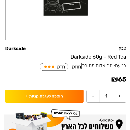
טבק
Darkside
Darkside 60g – Red Tea
בטעם:
תה אדום מתובל
|
חוזק
חזק
₪
65
-
1
+
הוספה לעגלת קניות
+