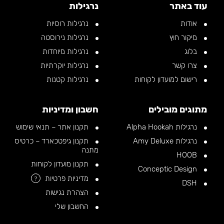
עוד באתר
נרגילות
אודות
נרגילות רוסיות
מיקור חוץ
נרגילות נירוסטה
בלוג
נרגילות מיוחדות
צרו קשר
נרגילות יוקרתיות
רישום למועדון לקוחות
נרגילות קטנות
מתוגים מובילים
חשבון ומדיניות
נרגילות Alpha Hookah
תקנון אתר – תנאי שימוש
נרגילות Amy Deluxe
תקנון גיפטכארד – כרטיס
מתנה
HOOB
תקנון מועדון לקוחות
Conceptic Design
מדיניות פרטיות
?
DSH
הצהרת נגישות
החשבון שלי