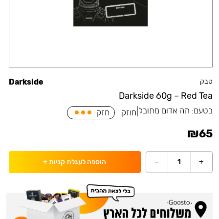
טבק
Darkside
Darkside 60g – Red Tea
בטעם:
תה אדום מתובל
|
חוזק
חזק
₪
65
-
1
+
הוספה לעגלת קניות
+