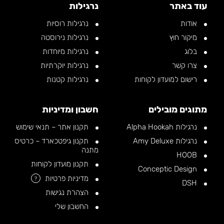
עוד באתר
נרגילות
אודות
נרגילות רוסיות
מיקור חוץ
נרגילות נירוסטה
בלוג
נרגילות מיוחדות
צרו קשר
נרגילות יוקרתיות
רישום למועדון לקוחות
נרגילות קטנות
מתוגים מובילים
חשבון ומדיניות
נרגילות Alpha Hookah
תקנון אתר – תנאי שימוש
נרגילות Amy Deluxe
תקנון גיפטכארד – כרטיס
מתנה
HOOB
תקנון מועדון לקוחות
Conceptic Design
מדיניות פרטיות
?
DSH
הצהרת נגישות
החשבון שלי