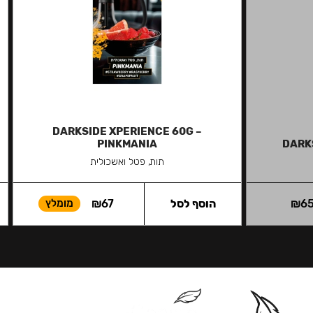
DARKSIDE XPERIENCE 60G –
PINKMANIA
DARKS
תות, פטל ואשכולית
6
₪
הוסף לסל
67
₪
מומלץ