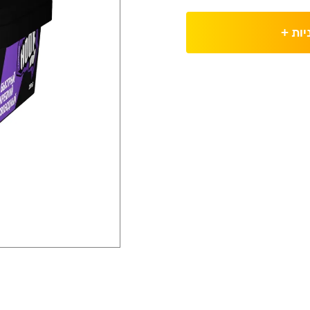
יות
+