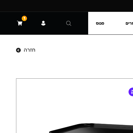
1
רים
סנוס
חזרה