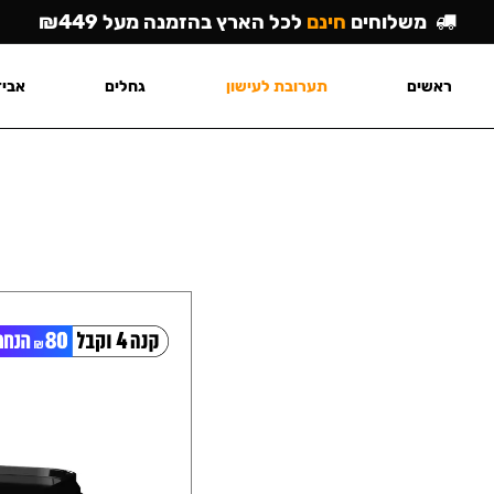
משלוחים
חינם
לכל הארץ בהזמנה מעל ₪449
ראשים
תערובת לעישון
גחלים
אביז