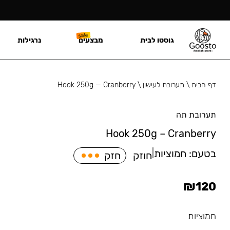
גוסטו לבית
מבצעים
נרגילות
דף הבית
\
תערובת לעישון
\
Hook 250g — Cranberry
תערובת תה
Hook 250g – Cranberry
בטעם:
חמוציות
|
חוזק
חזק
₪
120
חמוציות