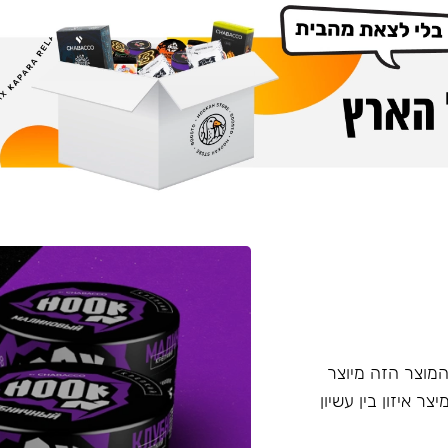
דש מבית Chabacco - תערובת ללא עלי טבק Hook. המוצר הזה מיוצר
טין, מיצר איזון בין עשיון