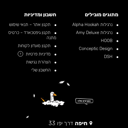
מתוגים מובילים
חשבון ומדיניות
נרגילות Alpha Hookah
תקנון אתר – תנאי שימוש
נרגילות Amy Deluxe
תקנון גיפטכארד – כרטיס
מתנה
HOOB
תקנון מועדון לקוחות
Conceptic Design
מדיניות פרטיות
?
DSH
הצהרת נגישות
החשבון שלי
חיפה
דרך יפו 33