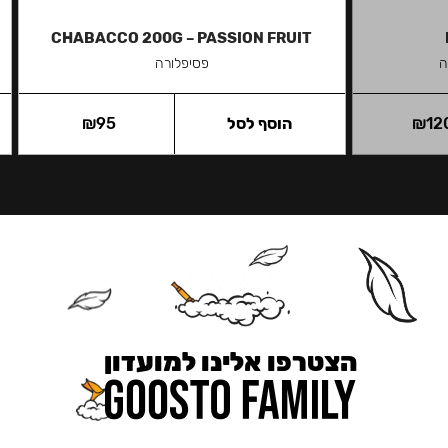
CHABACCO 200G – PASSION FRUIT
ה
פסיפלורה
12
₪
הוסף לסל
95
₪
הצטרפו אלינו למועדון
כאן מקבלים יותר — הטבות, עדכונים והפתעות בלעדיות.