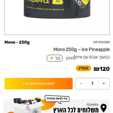
תערובת תה
Mono - 250g
Mono 250g – Ice Pineapple
בטעם:
אננס עם אייס
|
חוזק
קל
₪
120
מומלץ
-
1
+
הוספה לעגלת קניות
+