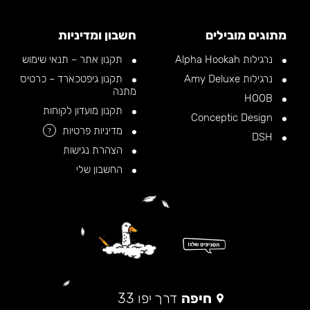
מתוגים מובילים
חשבון ומדיניות
נרגילות Alpha Hookah
תקנון אתר – תנאי שימוש
נרגילות Amy Deluxe
תקנון גיפטכארד – כרטיס
מתנה
HOOB
תקנון מועדון לקוחות
Conceptic Design
מדיניות פרטיות
?
DSH
הצהרת נגישות
החשבון שלי
חיפה
דרך יפו 33