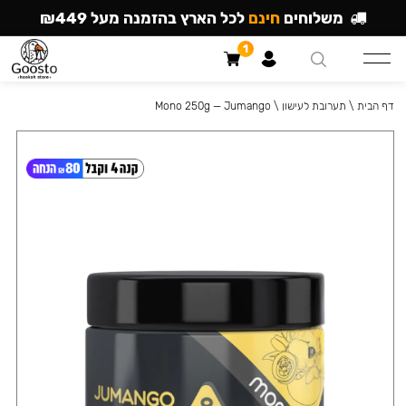
משלוחים
חינם
לכל הארץ בהזמנה מעל ₪449
1
דף הבית
\
תערובת לעישון
\
Mono 250g — Jumango