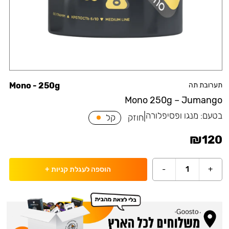
תערובת תה
Mono - 250g
Mono 250g – Jumango
בטעם:
מנגו ופסיפלורה
|
חוזק
קל
₪
120
-
1
+
הוספה לעגלת קניות
+