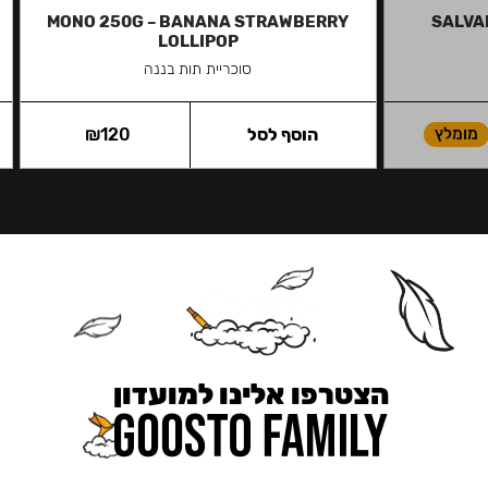
MONO 250G – BANANA STRAWBERRY
SALVAD
LOLLIPOP
סוכריית תות בננה
מומלץ
הוסף לסל
120
₪
הצטרפו אלינו למועדון
כאן מקבלים יותר — הטבות, עדכונים והפתעות בלעדיות.