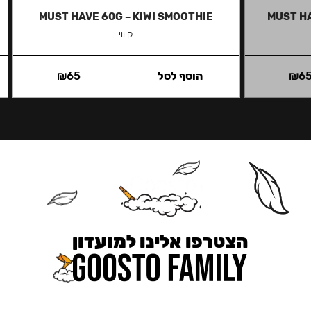
MUST HAVE 60G – KIWI SMOOTHIE
MUST H
קיווי
6
₪
הוסף לסל
65
₪
הצטרפו אלינו למועדון
כאן מקבלים יותר — הטבות, עדכונים והפתעות בלעדיות.