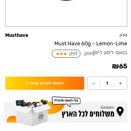
טבק
Musthave
Must Have 60g – Lemon-Lime
בטעם:
לימון, ליים
|
חוזק
חזק
₪
65
-
1
+
הוספה לעגלת קניות
+