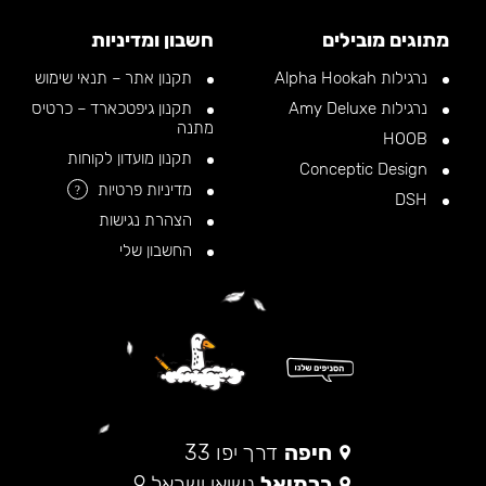
מתוגים מובילים
חשבון ומדיניות
נרגילות Alpha Hookah
תקנון אתר – תנאי שימוש
נרגילות Amy Deluxe
תקנון גיפטכארד – כרטיס
מתנה
HOOB
תקנון מועדון לקוחות
Conceptic Design
מדיניות פרטיות
?
DSH
הצהרת נגישות
החשבון שלי
חיפה
דרך יפו 33
כרמיאל
נשיאי ישראל 9