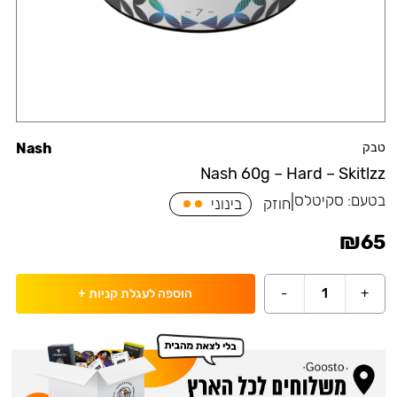
טבק
Nash
Nash 60g – Hard – Skitlzz
בטעם:
סקיטלס
|
חוזק
בינוני
₪
65
-
1
+
הוספה לעגלת קניות
+