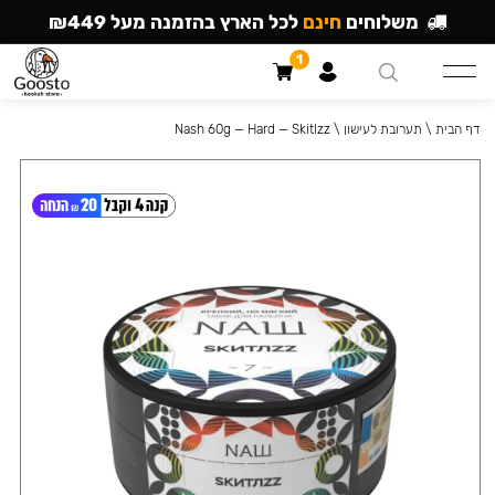
משלוחים
חינם
לכל הארץ בהזמנה מעל ₪449
1
דף הבית
\
תערובת לעישון
\
Nash 60g — Hard — Skitlzz