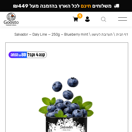
משלוחים
חינם
לכל הארץ בהזמנה מעל ₪449
1
דף הבית
\
תערובת לעישון
\
Salvador — Daly Line — 250g — Blueberry mint