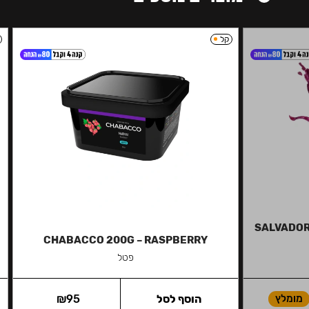
קל
SALVADOR 
CHABACCO 200G – RASPBERRY
פטל
מומלץ
הוסף לסל
95
₪