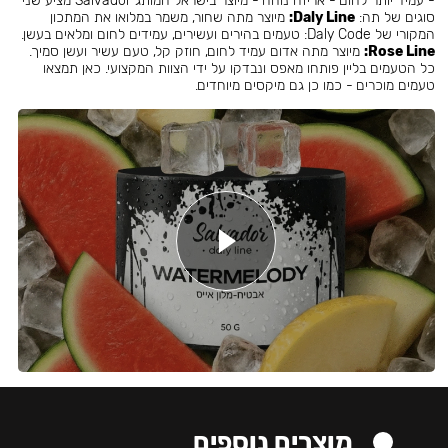
- עמיד יותר לחום - אריזה נוחה - מיוצר בישראל המותג Salvador מציע שני
סוגים של תה:
Daly Line:
מיוצר מתה שחור, משמר במלואו את המתכון
המקורי של Daly Code: טעמים בהירים ועשירים, עמידים לחום ומלאים בעשן.
Rose Line:
מיוצר מתה אדום עמיד לחום, חוזק קל, טעם עשיר ועשן סמיך.
כל הטעמים בליין פותחו מאפס ונבדקו על ידי הצוות המקצועי. כאן תמצאו
טעמים מוכרים - כמו כן גם מיקסים מיוחדים.
מוצרים נוספים