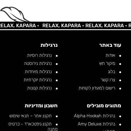
AX, KAPARA •
RELAX, KAPARA •
RELAX, KAPARA •
REL
עוד באתר
נרגילות
אודות
נרגילות רוסיות
מיקור חוץ
נרגילות נירוסטה
בלוג
נרגילות מיוחדות
צרו קשר
נרגילות יוקרתיות
רישום למועדון לקוחות
נרגילות קטנות
מתוגים מובילים
חשבון ומדיניות
נרגילות Alpha Hookah
תקנון אתר – תנאי שימוש
נרגילות Amy Deluxe
תקנון גיפטכארד – כרטיס
מתנה