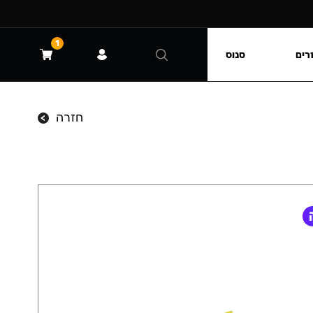
1
רים
סנוס
חזרה