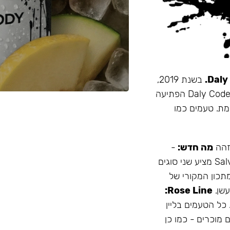
בשנת 2019,
זו הייתה תערובת התה הראשונה שהובאה מרוסיה לישראל. Daly Code הפתיעה
מת. טעמים כמו
 זהה
מה חדש:
-
עמיד יותר לחום - אריזה נוחה - מיוצר בישראל המותג Salvador מציע שני סוגים
תכון המקורי של
Rose Line:
 כל הטעמים בליין
 מוכרים - כמו כן