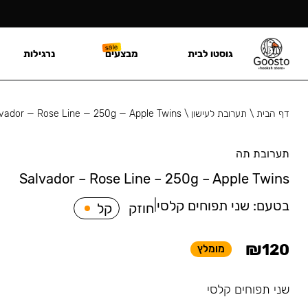
גוסטו לבית
מבצעים
נרגילות
דף הבית
\
תערובת לעישון
\
vador — Rose Line — 250g — Apple Twins
תערובת תה
Salvador – Rose Line – 250g – Apple Twins
בטעם:
שני תפוחים קלסי
|
חוזק
קל
₪
120
מומלץ
שני תפוחים קלסי