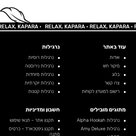
AX, KAPARA •
RELAX, KAPARA •
RELAX, KAPARA •
REL
עוד באתר
נרגילות
אודות
נרגילות רוסיות
מיקור חוץ
נרגילות נירוסטה
בלוג
נרגילות מיוחדות
צרו קשר
נרגילות יוקרתיות
רישום למועדון לקוחות
נרגילות קטנות
מתוגים מובילים
חשבון ומדיניות
נרגילות Alpha Hookah
תקנון אתר – תנאי שימוש
נרגילות Amy Deluxe
תקנון גיפטכארד – כרטיס
מתנה