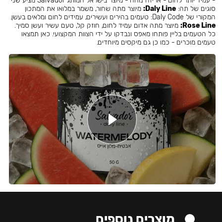
- עמיד יותר לחום - אריזה נוחה - מיוצר בישראל המותג Salvador מציע שני
סוגים של תה:
Daly Line:
מיוצר מתה שחור, משמר במלואו את המתכון
המקורי של Daly Code: טעמים בהירים ועשירים, עמידים לחום ומלאים בעשן.
Rose Line:
מיוצר מתה אדום עמיד לחום, חוזק קל, טעם עשיר ועשן סמיך.
כל הטעמים בליין פותחו מאפס ונבדקו על ידי הצוות המקצועי. כאן תמצאו
טעמים מוכרים - כמו כן גם מיקסים מיוחדים.
מוצרים נוספים