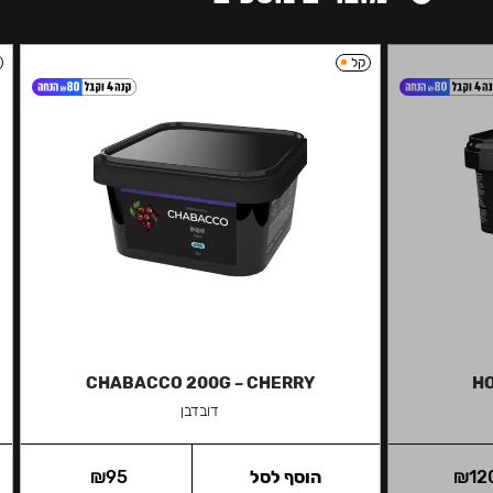
קל
CHABACCO 200G – CHERRY
HO
דובדבן
12
₪
הוסף לסל
95
₪