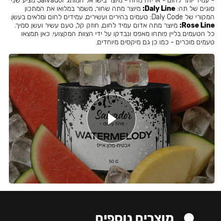
- עמיד יותר לחום - אריזה נוחה - מיוצר בישראל המותג Salvador מציע שני
סוגים של תה:
Daly Line:
מיוצר מתה שחור, משמר במלואו את המתכון
המקורי של Daly Code: טעמים בהירים ועשירים, עמידים לחום ומלאים בעשן.
Rose Line:
מיוצר מתה אדום עמיד לחום, חוזק קל, טעם עשיר ועשן סמיך.
כל הטעמים בליין פותחו מאפס ונבדקו על ידי הצוות המקצועי. כאן תמצאו
טעמים מוכרים - כמו כן גם מיקסים מיוחדים.
מוצרים נוספים