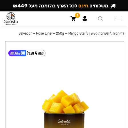
משלוחים
חינם
לכל הארץ בהזמנה מעל ₪449
1
דף הבית
\
תערובת לעישון
\
Salvador — Rose Line — 250g — Mango Star