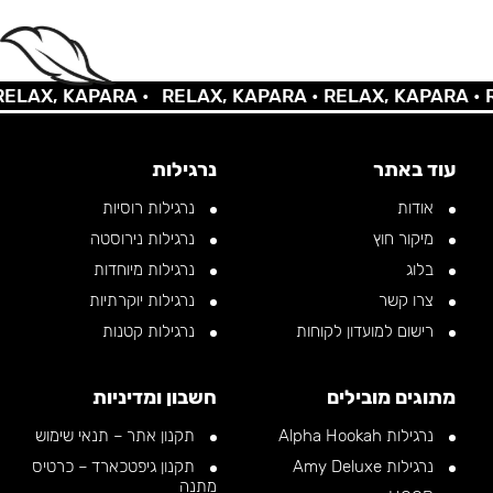
AX, KAPARA •
RELAX, KAPARA •
RELAX, KAPARA •
REL
עוד באתר
נרגילות
אודות
נרגילות רוסיות
מיקור חוץ
נרגילות נירוסטה
בלוג
נרגילות מיוחדות
צרו קשר
נרגילות יוקרתיות
רישום למועדון לקוחות
נרגילות קטנות
מתוגים מובילים
חשבון ומדיניות
נרגילות Alpha Hookah
תקנון אתר – תנאי שימוש
נרגילות Amy Deluxe
תקנון גיפטכארד – כרטיס
מתנה