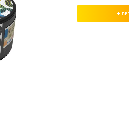
יות
+