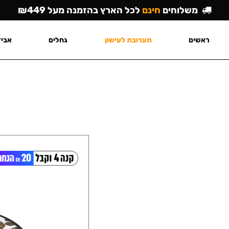
משלוחים
חינם
לכל הארץ בהזמנה מעל ₪449
ראשים
תערובת לעישון
גחלים
אביז