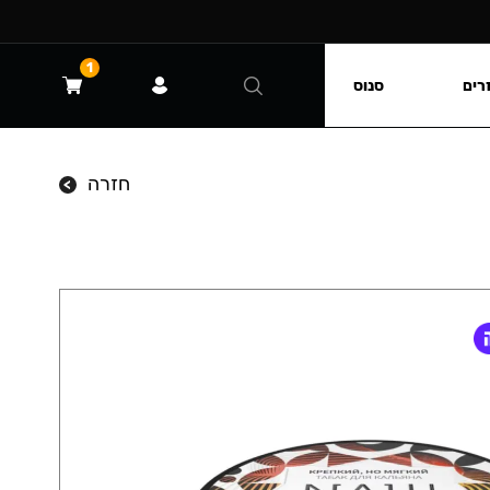
1
רים
סנוס
חזרה