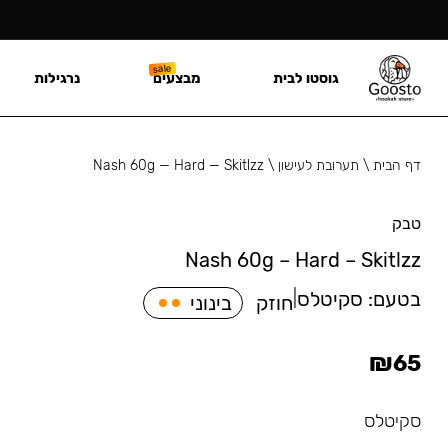
גוסטו לבית
מבצעים
נרגילות
דף הבית
\
תערובת לעישון
\
Nash 60g — Hard — Skitlzz
טבק
Nash 60g – Hard – Skitlzz
בטעם:
סקיטלס
|
חוזק
בינוני
₪
65
סקיטלס